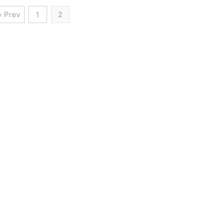
« Prev
1
2