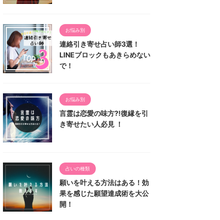
お悩み別
連絡引き寄せ占い師3選！
LINEブロックもあきらめない
で！
お悩み別
言霊は恋愛の味方⁈復縁を引
き寄せたい人必見 ！
占いの種類
願いを叶える方法はある！効
果を感じた願望達成術を大公
開！